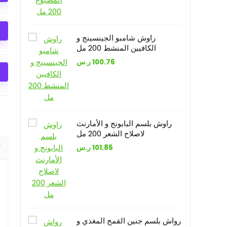
راوش شامبو الجينسينج و
الكافيين المنشط 200 مل
ر.س
100.76
راوش بلسم البابونج و الأمارنث
لاصلاح الشعر 200 مل
ر.س
101.86
رواش بلسم جنين القمح المغذي و