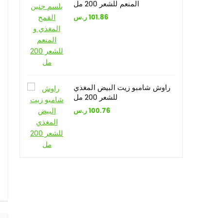
المنعم للشعر 200 مل
ر.س
101.86
راوش شامبو زيت البيض المغذي
للشعر 200 مل
ر.س
100.76