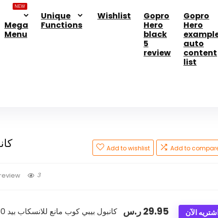
NEW
Unique
Wishlist
Gopro
Gopro
Mega
Functions
Hero
Hero
Menu
black
exampl
5
auto
review
content
list
كانب
Add to wishlist
Add to compar
3
review
ر.س
29.95
شتريه الآن