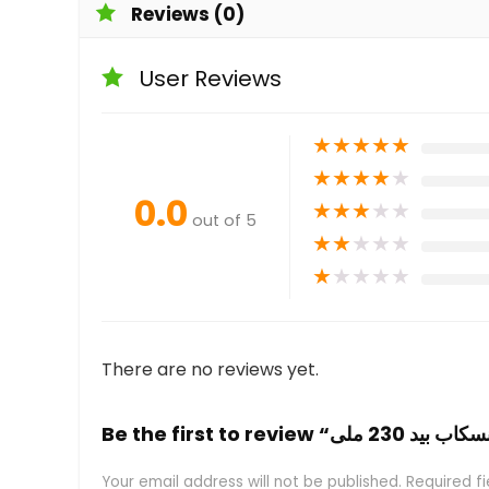
Reviews (0)
User Reviews
★
★
★
★
★
★
★
★
★
★
0.0
★
★
★
★
★
out of 5
★
★
★
★
★
★
★
★
★
★
There are no reviews yet.
Your email address will not be published.
Required f