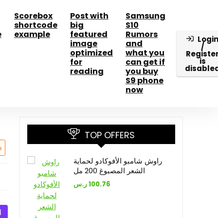
Scorebox
Post with
Samsung
shortcode
big
S10
e
example
featured
Rumors
Logi
image
and
/
optimized
what you
Registe
is
for
can get if
disable
reading
you buy
S9 phone
now
TOP OFFERS
e
راوش شامبو الأفوكادو لحماية
الشعر المصبوغ 200 مل
ر.س
100.76
ا