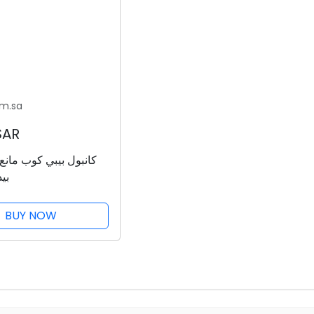
om.sa
SAR
كانبول بيبي كوب مانع
بيد 230
BUY NOW