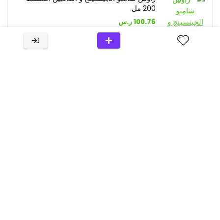
200 مل
100.76
ر.س
راوش بلسم البابونج و الأمارنث لاصلاح الشعر
200 مل
101.86
ر.س
رواش بلسم جنين القمح المغذي و المنعم
للشعر 200 مل
101.86
ر.س