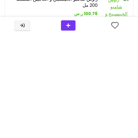
200 مل
100.76
ر.س
راوش بلسم البابونج و الأمارنث لاصلاح الشعر
200 مل
101.86
ر.س
رواش بلسم جنين القمح المغذي و المنعم
للشعر 200 مل
101.86
ر.س