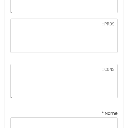
ل
5
نج
و
م
*
Name