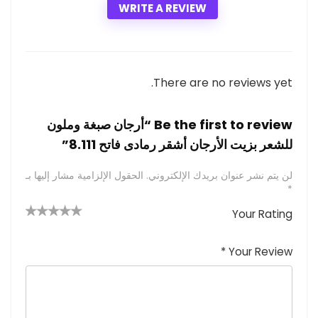
WRITE A REVIEW
There are no reviews yet.
Be the first to review “أرجان صبغة وملون
للشعر بزيت الأرجان أشقر رمادى فاتح 8.111”
لن يتم نشر عنوان بريدك الإلكتروني.
الحقول الإلزامية مشار إليها بـ
*
Your Rating
4 من
2
3 من
1
5 من أصل
5 نجوم
أصل 5
من
م
أصل 5
*
Your Review
نجوم
نجوم
ن
أصل
5
أ
ص
نجوم