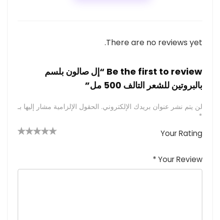
There are no reviews yet.
Be the first to review “إل صالون بلسم
بالبروتين للشعر التالف 500 مل”
لن يتم نشر عنوان بريدك الإلكتروني.
الحقول الإلزامية مشار إليها بـ
*
Your Rating
4 من
2
3 من
1
5 من أصل
5 نجوم
أصل 5
من
م
أصل 5
*
Your Review
نجوم
نجوم
ن
أصل
5
أ
ص
نجوم
ل