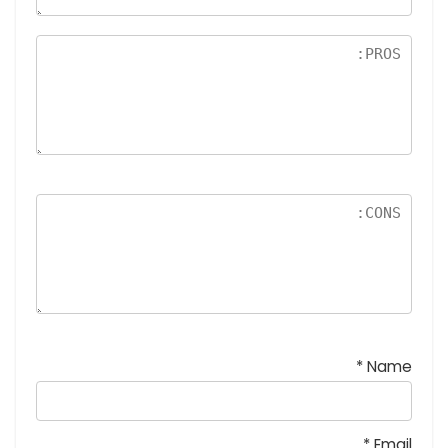
5
نج
و
م
*
Name
*
Email