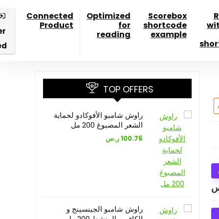
Connected
Optimized
Scorebox
R
Product
for
shortcode
wi
er
reading
example
shor
ed
TOP OFFERS
راوش شامبو الأفوكادو لحماية
الشعر المصبوغ 200 مل
100.76
ر.س
س
راوش شامبو الجينسينج و
الكافيين المنشط 200 مل