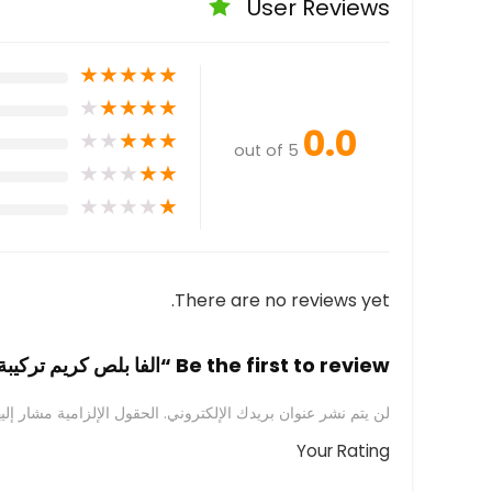
User Reviews
★
★
★
★
★
★
★
★
★
★
0.0
★
★
★
★
★
out of 5
★
★
★
★
★
★
★
★
★
★
There are no reviews yet.
Be the first to review “الفا بلص كريم تركيبة متطورة لتفتيح البشرة 30 مل”
لن يتم نشر عنوان بريدك الإلكتروني.
الحقول الإلزامية مشار إليه
Your Rating