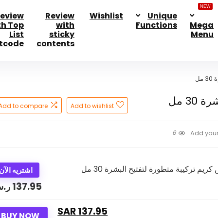
NEW
eview
Review
Wishlist
Unique
th Top
with
Functions
Mega
List
sticky
Menu
tcode
contents
مل
3 مل
Add to compare
Add to wishlist
6
Add your
اشتريه الآن
137.95
ر.
137.95 SAR
BUY NOW