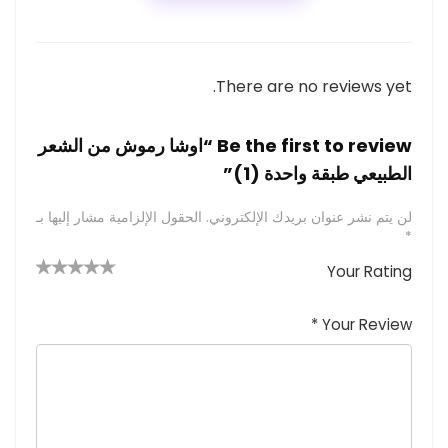
There are no reviews yet.
Be the first to review “اوشا رموش من الشعر
الطبيعي طبقة واحدة (1)”
لن يتم نشر عنوان بريدك الإلكتروني.
الحقول الإلزامية مشار إليها بـ
*
Your Rating
4 من
2
3 من
1
5 من أصل
5 نجوم
أصل 5
من
م
أصل 5
*
Your Review
نجوم
نجوم
ن
أصل
5
أ
ص
نجوم
ل