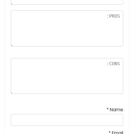
5
نج
و
م
*
Name
*
Email