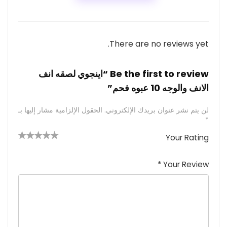
There are no reviews yet.
Be the first to review “اينجوي لصقه انف
الانف والوجه 10 عبوه فحم”
لن يتم نشر عنوان بريدك الإلكتروني.
الحقول الإلزامية مشار إليها بـ
*
Your Rating
4 من
2
3 من
1
5 من أصل
5 نجوم
أصل 5
من
م
أصل 5
*
Your Review
نجوم
نجوم
ن
أصل
5
أ
ص
نجوم
ل