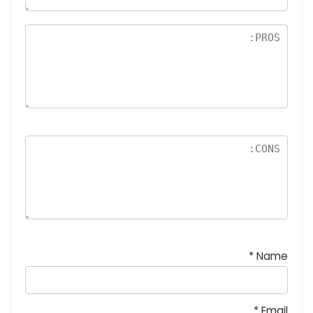
5
نج
و
م
*
Name
*
Email