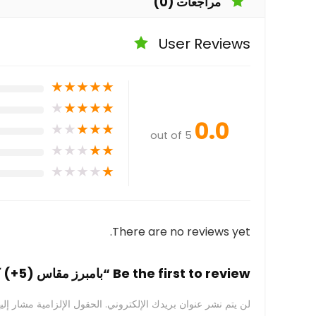
مراجعات (0)
User Reviews
★
★
★
★
★
★
★
★
★
★
0.0
★
★
★
★
★
out of 5
★
★
★
★
★
★
★
★
★
★
There are no reviews yet.
Be the first to review “بامبرز مقاس (5+) كبيرجدا 13-20 /12-17 كجم عبوة ميجا 58 حفاضة”
لن يتم نشر عنوان بريدك الإلكتروني.
الحقول الإلزامية مشار إليه