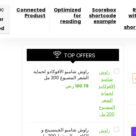
Connected
Optimized
Scorebox
R
Product
for
shortcode
wi
er
reading
example
shor
ed
TOP OFFERS
راوش شامبو الأفوكادو لحماية
الشعر المصبوغ 200 مل
100.76
ر.س
راوش شامبو الجينسينج و
الكافيين المنشط 200 مل