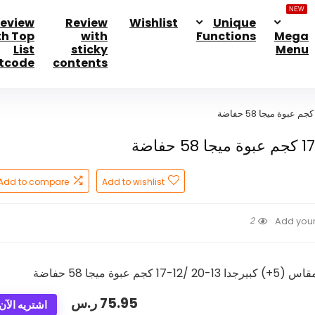
NEW
eview
Review
Wishlist
Unique
th Top
with
Functions
Mega
List
sticky
Menu
tcode
contents
Add to compare
Add to wishlist
2
Add your
75.95
ر.س
اشتريه الآن