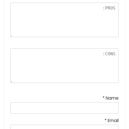
نج
و
م
*
Name
*
Email