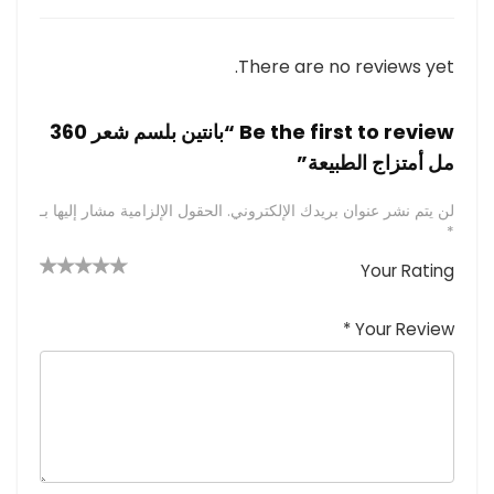
There are no reviews yet.
Be the first to review “بانتين بلسم شعر 360
مل أمتزاج الطبيعة”
لن يتم نشر عنوان بريدك الإلكتروني.
الحقول الإلزامية مشار إليها بـ
*
Your Rating
4 من
2
3 من
1
5 من أصل
5 نجوم
أصل 5
من
م
أصل 5
*
Your Review
نجوم
نجوم
ن
أصل
5
أ
ص
نجوم
ل
5