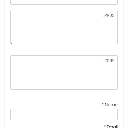
5
نج
و
م
*
Name
*
Email