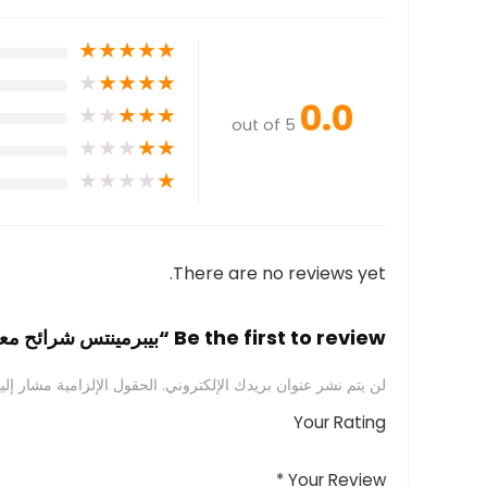
★
★
★
★
★
★
★
★
★
★
0.0
★
★
★
★
★
out of 5
★
★
★
★
★
★
★
★
★
★
There are no reviews yet.
Be the first to review “بيبرمينتس شرائح معطرة للفم ليمون 24 قطعة”
لن يتم نشر عنوان بريدك الإلكتروني.
الحقول الإلزامية مشار إليه
Your Rating
*
Your Review