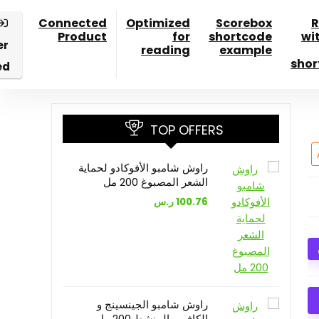
Connected
Optimized
Scorebox
R
Product
for
shortcode
wi
er
reading
example
shor
ed
TOP OFFERS
راوش شامبو الأفوكادو لحماية
الشعر المصبوغ 200 مل
100.76
ر.س
راوش شامبو الجينسينج و
الكافيين المنشط 200 مل