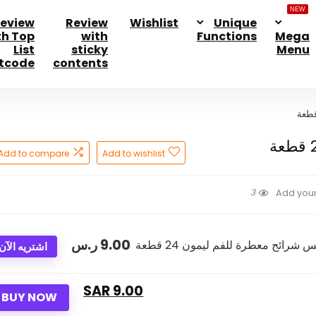
NEW
eview
Review
Wishlist
Unique
th Top
with
Functions
Mega
List
sticky
Menu
tcode
contents
Add to compare
Add to wishlist
3
Add your
9.00
ر.س
اشتريه الآن
9.00 SAR
BUY NOW