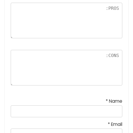
نج
و
م
*
Name
*
Email