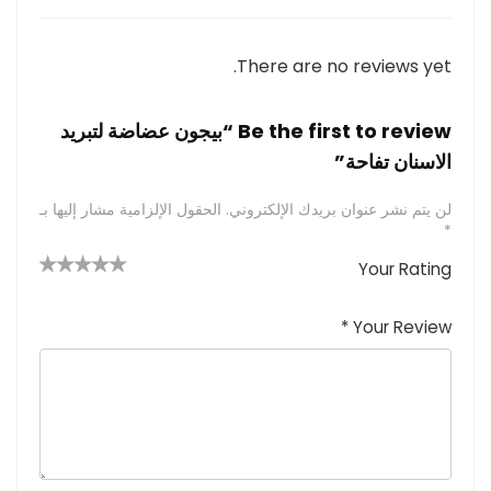
There are no reviews yet.
Be the first to review “بيجون عضاضة لتبريد
الاسنان تفاحة”
لن يتم نشر عنوان بريدك الإلكتروني.
الحقول الإلزامية مشار إليها بـ
*
Your Rating
4 من
2
3 من
1
5 من أصل
5 نجوم
أصل 5
من
م
أصل 5
*
Your Review
نجوم
نجوم
ن
أصل
5
أ
ص
نجوم
ل
5