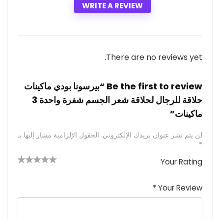
WRITE A REVIEW
There are no reviews yet.
Be the first to review “بيرسونا بودي ماكينات
حلاقة للرجال لحلاقة شعر الجسم شفرة واحدة 3
ماكينات”
لن يتم نشر عنوان بريدك الإلكتروني.
الحقول الإلزامية مشار إليها بـ
*
Your Rating
4 من
2
3 من
1
5 من أصل
5 نجوم
أصل 5
من
م
أصل 5
*
Your Review
نجوم
نجوم
ن
أصل
5
أ