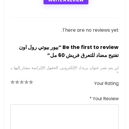
There are no reviews yet.
Be the first to review “بيور بيوتي رول اون
تفتيح مضاد للتعرق فريش 60 مل”
لن يتم نشر عنوان بريدك الإلكتروني.
الحقول الإلزامية مشار إليها بـ
*
Your Rating
4 من
2
3 من
1
5 من أصل
5 نجوم
أصل 5
من
م
أصل 5
*
Your Review
نجوم
نجوم
ن
أصل
5
أ
ص
نجوم
ل