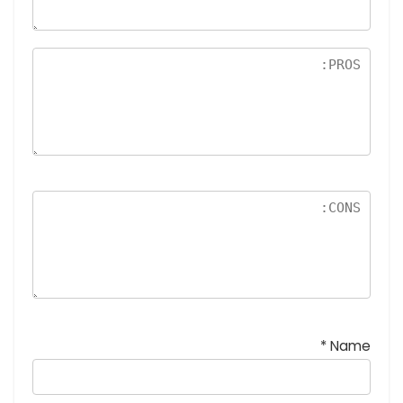
5
نج
و
م
*
Name