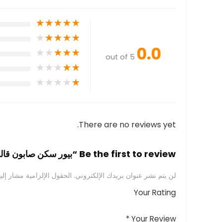
★
★
★
★
★
★
★
★
★
★
0.0
★
★
★
★
★
out of 5
★
★
★
★
★
★
★
★
★
★
There are no reviews yet.
Be the first to review “بيور سكن صابون قالب 135 جم 5 في 1”
لن يتم نشر عنوان بريدك الإلكتروني.
الحقول الإلزامية مشار إليه
Your Rating
*
Your Review