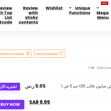
NEW
eview
Review
Wishlist
Unique
th Top
with
Functions
Mega
List
sticky
Menu
tcode
contents
Add to compare
Add to wishlist
4
Add your
9.95
ر.س
اشتريه الآن
9.95 SAR
BUY NOW