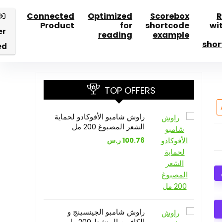
Connected
Optimized
Scorebox
R
Product
for
shortcode
wi
er
reading
example
shor
ed
TOP OFFERS
راوش شامبو الأفوكادو لحماية
الشعر المصبوغ 200 مل
100.76
ر.س
راوش شامبو الجينسينج و
الكافيين المنشط 200 مل