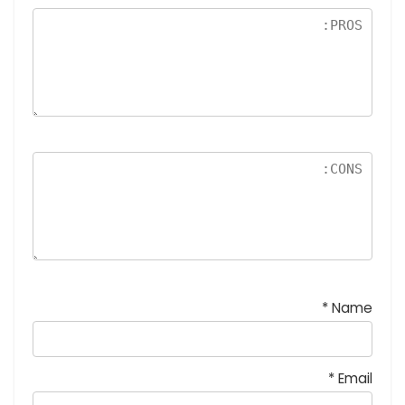
نج
و
م
*
Name
*
Email