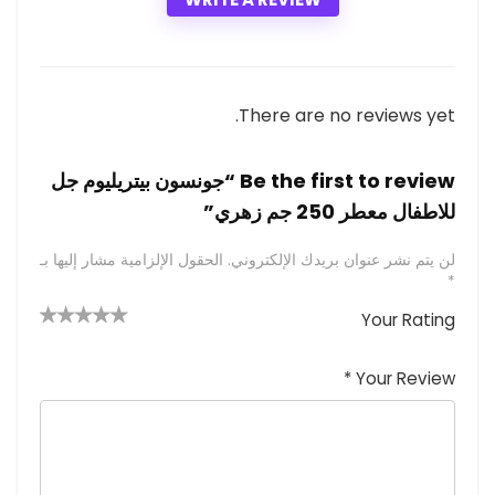
There are no reviews yet.
Be the first to review “جونسون بيتريليوم جل
للاطفال معطر 250 جم زهري”
لن يتم نشر عنوان بريدك الإلكتروني.
الحقول الإلزامية مشار إليها بـ
*
Your Rating
4 من
2
3 من
1
5 من أصل
5 نجوم
أصل 5
من
م
أصل 5
*
Your Review
نجوم
نجوم
ن
أصل
5
أ
ص
نجوم
ل