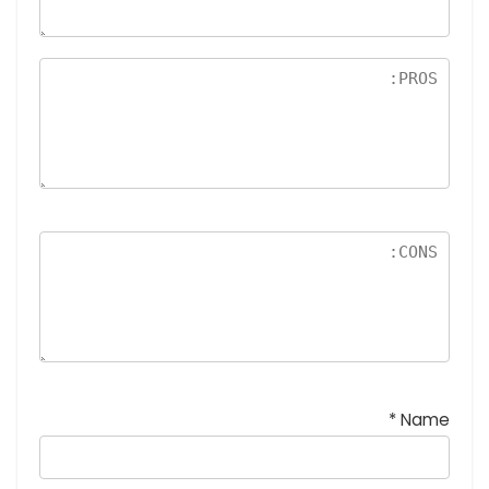
5
نج
و
م
*
Name