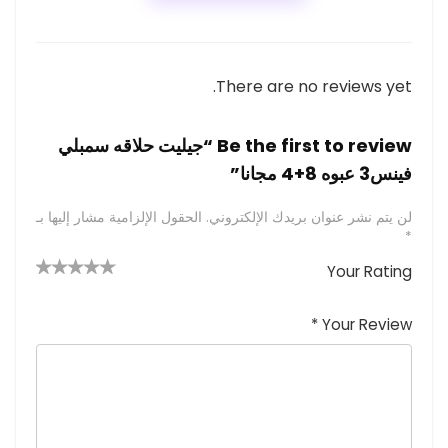
There are no reviews yet.
Be the first to review “جيليت حلاقه سمبلي
فينس3 عبوه 8+4 مجانا”
لن يتم نشر عنوان بريدك الإلكتروني.
الحقول الإلزامية مشار إليها بـ
*
Your Rating
4 من
2
3 من
1
5 من أصل
5 نجوم
أصل 5
من
م
أصل 5
*
Your Review
نجوم
نجوم
ن
أصل
5
أ
ص
نجوم
ل