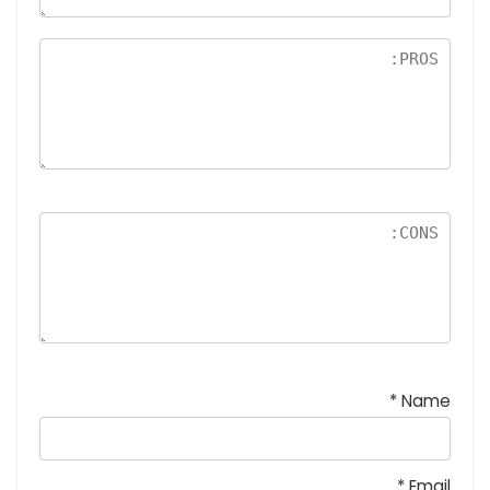
5
نج
و
م
*
Name
*
Email