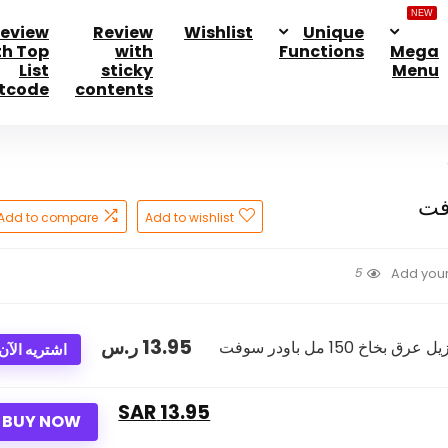
NEW
eview
Review
Wishlist
Unique
th Top
with
Functions
Mega
List
sticky
Menu
tcode
contents
Add to compare
Add to wishlist
5
Add your
13.95
ر.س
اشتريه الآن
13.95 SAR
BUY NOW