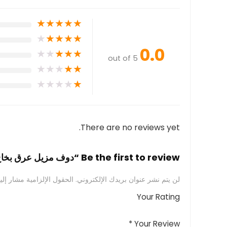
★
★
★
★
★
★
★
★
★
★
0.0
★
★
★
★
★
out of 5
★
★
★
★
★
★
★
★
★
★
There are no reviews yet.
Be the first to review “دوف مزيل عرق بخاخ 150 مل باودر سوفت”
لن يتم نشر عنوان بريدك الإلكتروني.
الحقول الإلزامية مشار إليه
Your Rating
*
Your Review