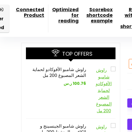
Connected
Optimized
Scorebox
R
Product
for
shortcode
wi
er
reading
example
shor
ed
TOP OFFERS
راوش شامبو الأفوكادو لحماية
الشعر المصبوغ 200 مل
100.76
ر.س
راوش شامبو الجينسينج و
الكافيين المنشط 200 مل