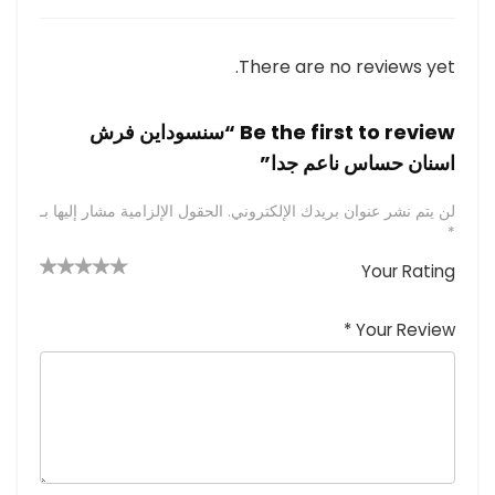
There are no reviews yet.
Be the first to review “سنسوداين فرش
اسنان حساس ناعم جدا”
لن يتم نشر عنوان بريدك الإلكتروني.
الحقول الإلزامية مشار إليها بـ
*
Your Rating
4 من
2
3 من
1
5 من أصل
5 نجوم
أصل 5
من
م
أصل 5
*
Your Review
نجوم
نجوم
ن
أصل
5
أ
ص
نجوم
ل
5