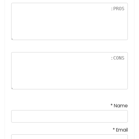
نج
و
م
*
Name
*
Email