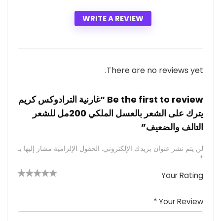
WRITE A REVIEW
There are no reviews yet.
Be the first to review “غارنية الترادوكس كريم
يترك على الشعر بالعسل الملكي 200مل للشعر
التالف والضعيف”
لن يتم نشر عنوان بريدك الإلكتروني.
الحقول الإلزامية مشار إليها بـ
*
Your Rating
4 من
2
3 من
1
5 من أصل
5 نجوم
أصل 5
من
م
أصل 5
*
Your Review
نجوم
نجوم
ن
أصل