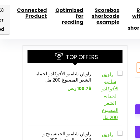
Connected
Optimized
Scorebox
R
Product
for
shortcode
wi
er
reading
example
shor
ed
TOP OFFERS
راوش شامبو الأفوكادو لحماية
الشعر المصبوغ 200 مل
100.76
ر.س
راوش شامبو الجينسينج و
الكافيين المنشط 200 مل