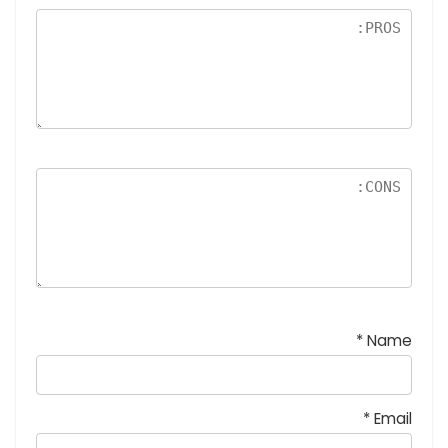
نج
و
م
*
Name
*
Email