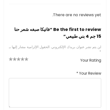
There are no reviews yet.
Be the first to review “فاتيكا صبغه شعر حنا
15 جم 4 بني طبيعي”
لن يتم نشر عنوان بريدك الإلكتروني.
الحقول الإلزامية مشار إليها بـ
*
Your Rating
4 من
2
3 من
1
5 من أصل
5 نجوم
أصل 5
من
م
أصل 5
*
Your Review
نجوم
نجوم
ن
أصل
5
أ
ص
نجوم
ل
5