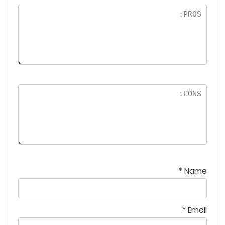
نج
و
م
*
Name
*
Email