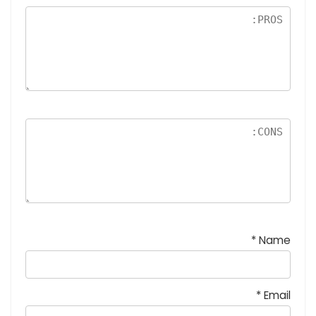
نج
و
م
*
Name
*
Email