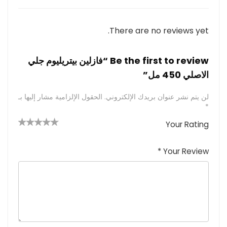
There are no reviews yet.
Be the first to review “فازلين بيتريليوم جلي
الاصلي 450 مل”
لن يتم نشر عنوان بريدك الإلكتروني.
الحقول الإلزامية مشار إليها بـ
*
Your Rating
4 من
2
3 من
1
5 من أصل
5 نجوم
أصل 5
من
م
أصل 5
*
Your Review
نجوم
نجوم
ن
أصل
5
أ
ص
نجوم
ل
5