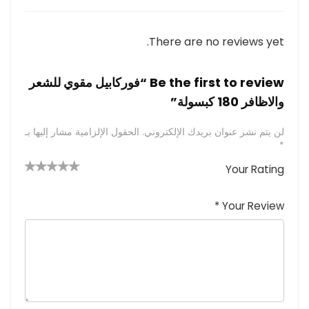
There are no reviews yet.
Be the first to review “فوركابيل مقوي للشعر
والاظافر 180 كبسولة”
لن يتم نشر عنوان بريدك الإلكتروني.
الحقول الإلزامية مشار إليها بـ
*
Your Rating
4 من
2
3 من
1
5 من أصل
5 نجوم
أصل 5
من
م
أصل 5
*
Your Review
نجوم
نجوم
ن
أصل
5
أ
ص
نجوم
ل
5