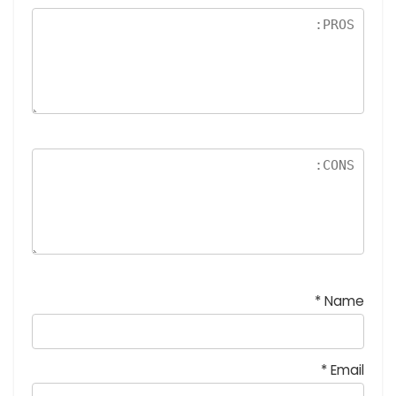
نج
و
م
*
Name
*
Email