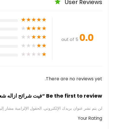
User Reviews
★
★
★
★
★
★
★
★
★
★
0.0
★
★
★
★
★
out of 5
★
★
★
★
★
★
★
★
★
★
There are no reviews yet.
Be the first to review “فيت شرائح ازاله شعر جسم 20 عبوه بشره الجافه”
لن يتم نشر عنوان بريدك الإلكتروني.
الحقول الإلزامية مشار إليه
Your Rating