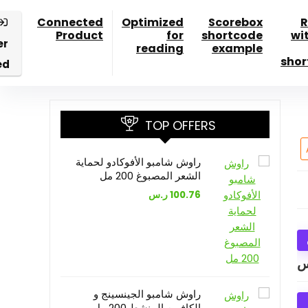
Connected
Optimized
Scorebox
R
Product
for
shortcode
wi
er
reading
example
shor
ed
TOP OFFERS
راوش شامبو الأفوكادو لحماية
الشعر المصبوغ 200 مل
100.76
ر.س
س
راوش شامبو الجينسينج و
الكافيين المنشط 200 مل