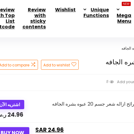
NEW
eview
Review
Wishlist
Unique
th Top
with
Functions
Mega
List
sticky
Menu
tcode
contents
Add to compare
Add to wishlist
5
Add your
اشتريه الآن
24.96
ر.
24.96 SAR
BUY NOW