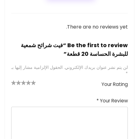
There are no reviews yet.
Be the first to review “فيت شرائح شمعية
للبشرة الحساسة 20 قطعة”
لن يتم نشر عنوان بريدك الإلكتروني.
الحقول الإلزامية مشار إليها بـ
*
Your Rating
4 من
2
3 من
1
5 من أصل
5 نجوم
أصل 5
من
م
أصل 5
*
Your Review
نجوم
نجوم
ن
أصل
5
أ
ص
نجوم
ل