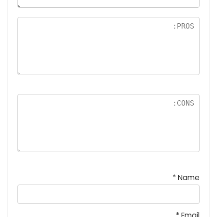
5
نج
و
م
*
Name
*
Email