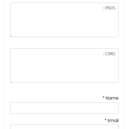
نج
و
م
*
Name
*
Email