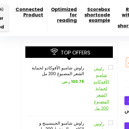
Connected
Optimized
Scorebox
R
Product
for
shortcode
wi
er
reading
example
shor
ed
TOP OFFERS
راوش شامبو الأفوكادو لحماية
الشعر المصبوغ 200 مل
100.76
ر.س
س
راوش شامبو الجينسينج و
الكافيين المنشط 200 مل