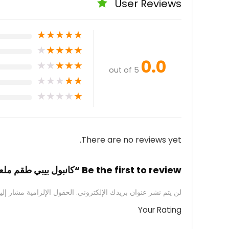
User Reviews
★
★
★
★
★
★
★
★
★
★
0.0
★
★
★
★
★
out of 5
★
★
★
★
★
★
★
★
★
★
There are no reviews yet.
Be the first to review “كانبول بيبي طقم ملعقة و شوكةمرنة اللون وردي”
لن يتم نشر عنوان بريدك الإلكتروني.
الحقول الإلزامية مشار إليه
Your Rating