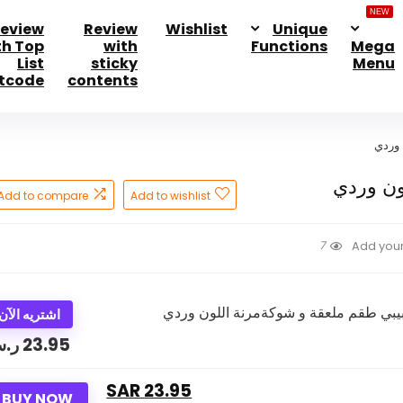
NEW
eview
Review
Wishlist
Unique
th Top
with
Functions
Mega
List
sticky
Menu
tcode
contents
 وردي
ون وردي
Add to compare
Add to wishlist
7
Add your
اشتريه الآن
23.95
ر.
23.95 SAR
BUY NOW