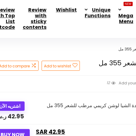
NEW
eview
Review
Wishlist
Unique
th Top
with
Functions
Mega
List
sticky
Menu
tcode
contents
مل
35 مل
Add to compare
Add to wishlist
12
Add your
اشتريه الآن
42.95
ر.
42.95 SAR
BUY NOW