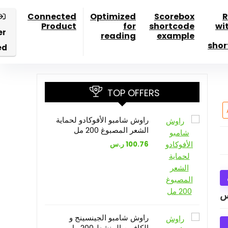
Connected
Optimized
Scorebox
R
Product
for
shortcode
wi
er
reading
example
shor
ed
TOP OFFERS
راوش شامبو الأفوكادو لحماية
الشعر المصبوغ 200 مل
100.76
ر.س
س
راوش شامبو الجينسينج و
الكافيين المنشط 200 مل