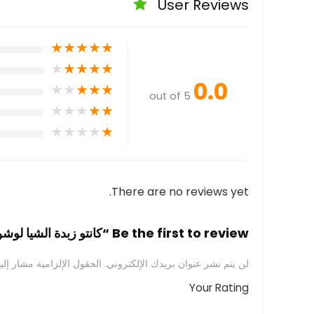
User Reviews
★
★
★
★
★
★
★
★
★
★
0.0
★
★
★
★
★
out of 5
★
★
★
★
★
★
★
★
★
★
There are no reviews yet.
Be the first to review “كانتو زبدة الشيا لوشن كريمي مرطب للشعر 355 مل”
لن يتم نشر عنوان بريدك الإلكتروني.
الحقول الإلزامية مشار إليه
Your Rating