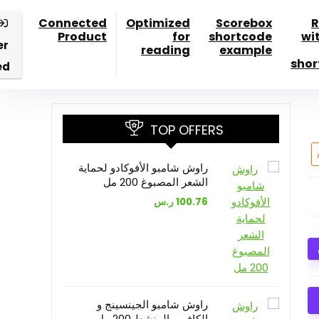
Connected
Optimized
Scorebox
R
Product
for
shortcode
wi
er
reading
example
shor
ed
TOP OFFERS
راوش شامبو الأفوكادو لحماية
الشعر المصبوغ 200 مل
100.76
ر.س
راوش شامبو الجينسينج و
الكافيين المنشط 200 مل