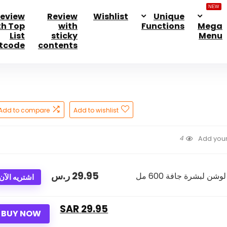
NEW
eview
Review
Wishlist
Unique
th Top
with
Functions
Mega
List
sticky
Menu
tcode
contents
Add to compare
Add to wishlist
4
Add your
29.95
ر.س
اشتريه الآن
29.95 SAR
BUY NOW