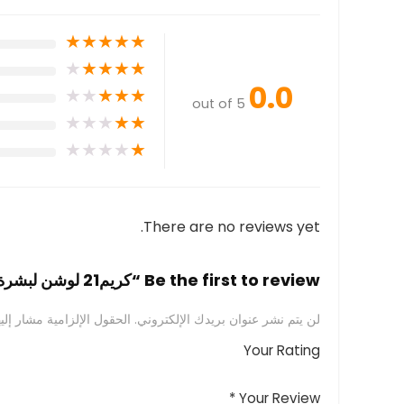
★
★
★
★
★
★
★
★
★
★
0.0
★
★
★
★
★
out of 5
★
★
★
★
★
★
★
★
★
★
There are no reviews yet.
Be the first to review “كريم21 لوشن لبشرة جافة 600 مل”
لن يتم نشر عنوان بريدك الإلكتروني.
الحقول الإلزامية مشار إليه
Your Rating
*
Your Review