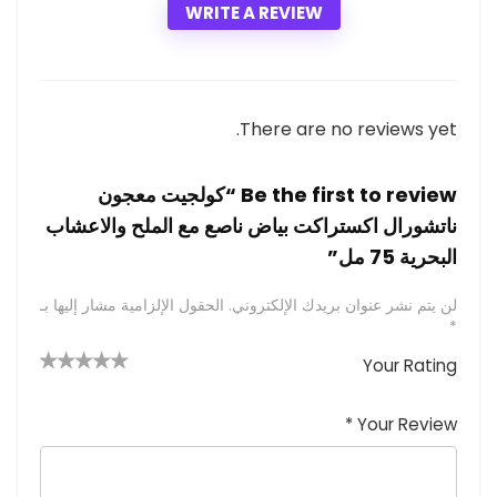
WRITE A REVIEW
There are no reviews yet.
Be the first to review “كولجيت معجون
ناتشورال اكستراكت بياض ناصع مع الملح والاعشاب
البحرية 75 مل”
لن يتم نشر عنوان بريدك الإلكتروني.
الحقول الإلزامية مشار إليها بـ
*
Your Rating
4 من
2
3 من
1
5 من أصل
5 نجوم
أصل 5
من
م
أصل 5
*
Your Review
نجوم
نجوم
ن
أصل
5
أ