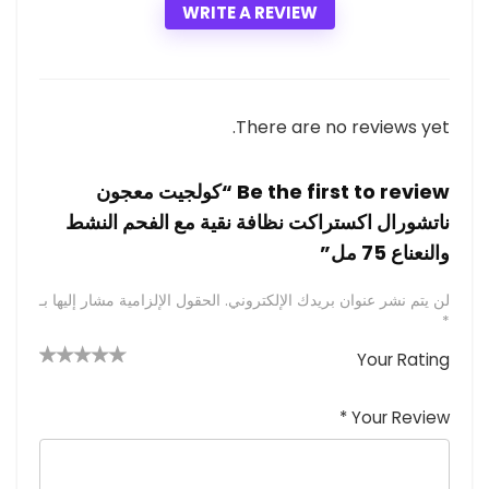
WRITE A REVIEW
There are no reviews yet.
Be the first to review “كولجيت معجون
ناتشورال اكستراكت نظافة نقية مع الفحم النشط
والنعناع 75 مل”
لن يتم نشر عنوان بريدك الإلكتروني.
الحقول الإلزامية مشار إليها بـ
*
Your Rating
4 من
2
3 من
1
5 من أصل
5 نجوم
أصل 5
من
م
أصل 5
*
Your Review
نجوم
نجوم
ن
أصل
5
أ