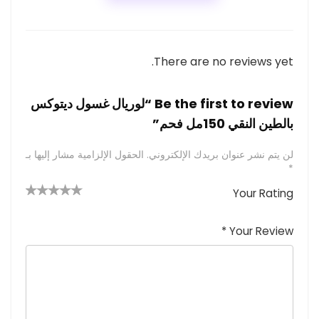
There are no reviews yet.
Be the first to review “لوريال غسول ديتوكس
بالطين النقي 150مل فحم”
لن يتم نشر عنوان بريدك الإلكتروني.
الحقول الإلزامية مشار إليها بـ
*
Your Rating
4 من
2
3 من
1
5 من أصل
5 نجوم
أصل 5
من
م
أصل 5
*
Your Review
نجوم
نجوم
ن
أصل
5
أ
ص
نجوم
ل