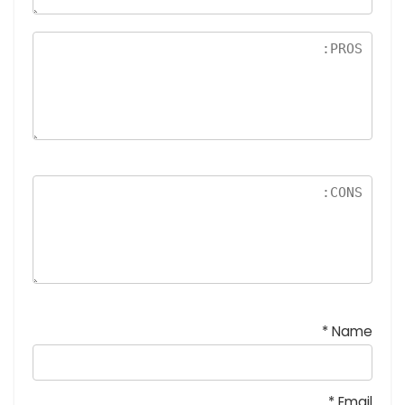
5
نج
و
م
*
Name
*
Email