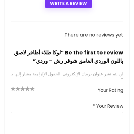
WRITE A REVIEW
There are no reviews yet.
Be the first to review “لوكا طلاء أظافر لاصق
باللون الوردي الغامق شوقر رش – وردي”
لن يتم نشر عنوان بريدك الإلكتروني.
الحقول الإلزامية مشار إليها بـ
*
Your Rating
4 من
2
3 من
1
5 من أصل
5 نجوم
أصل 5
من
م
أصل 5
*
Your Review
نجوم
نجوم
ن
أصل
5
أ
ص
نجوم