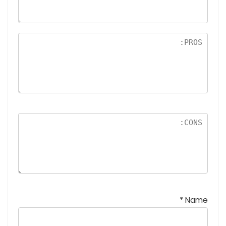
ل
5
نج
و
م
*
Name