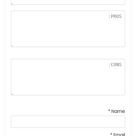
5
نج
و
م
*
Name
*
Email