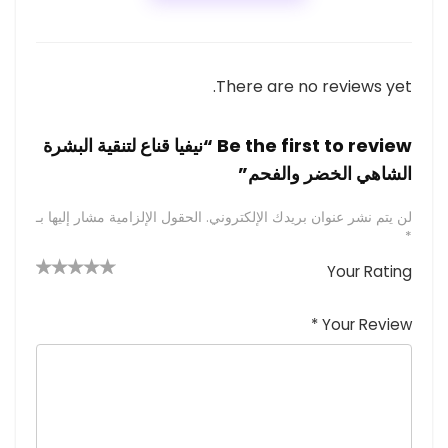
There are no reviews yet.
Be the first to review “نيفيا قناع لتنقية البشرة
الشاهي الخضر والفحم”
لن يتم نشر عنوان بريدك الإلكتروني.
الحقول الإلزامية مشار إليها بـ
*
Your Rating
4 من
2
3 من
1
5 من أصل
5 نجوم
أصل 5
من
م
أصل 5
*
Your Review
نجوم
نجوم
ن
أصل
5
أ
ص
نجوم
ل