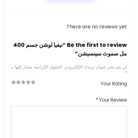
There are no reviews yet.
Be the first to review “نيفيا لوشن جسم 400
مل سموث سينسيشن”
لن يتم نشر عنوان بريدك الإلكتروني.
الحقول الإلزامية مشار إليها بـ
*
Your Rating
4 من
2
3 من
1
5 من أصل
5 نجوم
أصل 5
من
م
أصل 5
*
Your Review
نجوم
نجوم
ن
أصل
5
أ
ص
نجوم
ل