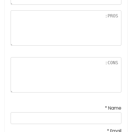
5
نج
و
م
*
Name
*
Email