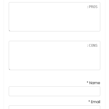
نج
و
م
*
Name
*
Email