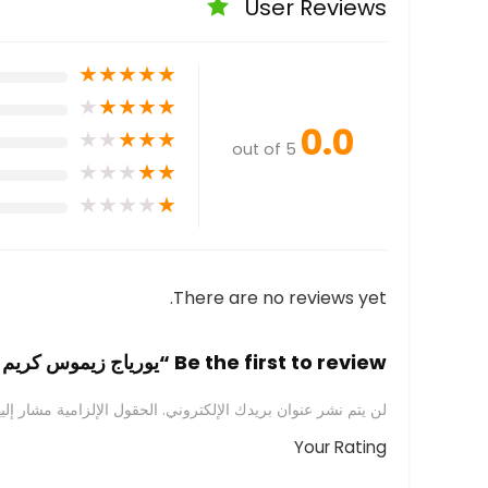
User Reviews
★
★
★
★
★
★
★
★
★
★
0.0
★
★
★
★
★
out of 5
★
★
★
★
★
★
★
★
★
★
There are no reviews yet.
Be the first to review “يورياج زيموس كريم مرطب للوجه و الجسم 200 مل”
لن يتم نشر عنوان بريدك الإلكتروني.
الحقول الإلزامية مشار إليه
Your Rating