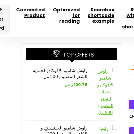
Connected
Optimized
Scorebox
R
Product
for
shortcode
wi
er
reading
example
shor
ed
TOP OFFERS
راوش شامبو الأفوكادو لحماية
الشعر المصبوغ 200 مل
100.76
ر.س
س
راوش شامبو الجينسينج و
الكافيين المنشط 200 مل