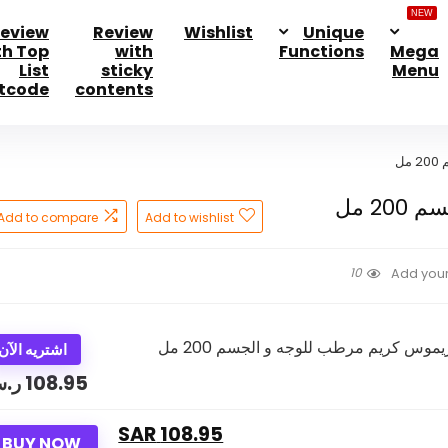
NEW
eview
Review
Wishlist
Unique
th Top
with
Functions
Mega
List
sticky
Menu
tcode
contents
ل
2 مل
Add to compare
Add to wishlist
10
Add your
اشتريه الآن
108.95
ر.
108.95 SAR
BUY NOW